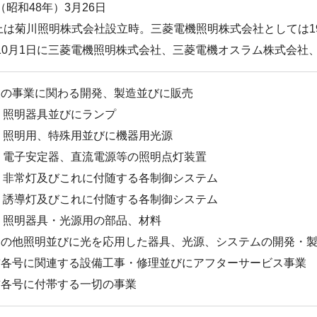
年（昭和48年）3月26日
上は菊川照明株式会社設立時。三菱電機照明株式会社としては19
2年10月1日に三菱電機照明株式会社、三菱電機オスラム株式会
次の事業に関わる開発、製造並びに販売
照明器具並びにランプ
照明用、特殊用並びに機器用光源
電子安定器、直流電源等の照明点灯装置
非常灯及びこれに付随する各制御システム
誘導灯及びこれに付随する各制御システム
照明器具・光源用の部品、材料
その他照明並びに光を応用した器具、光源、システムの開発・
前各号に関連する設備工事・修理並びにアフターサービス事業
前各号に付帯する一切の事業