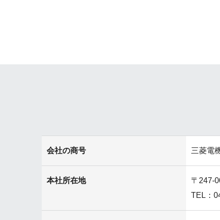
会社の商号
三菱電
本社所在地
〒247
TEL：0