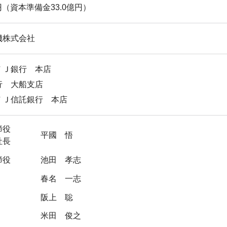
億円（資本準備金33.0億円）
機株式会社
ＦＪ銀行 本店
行 大船支店
ＦＪ信託銀行 本店
締役
平國 悟
社長
締役
池田 孝志
春名 一志
阪上 聡
米田 俊之